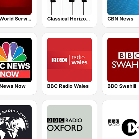
BBC World Service
Classical Horizon Radio (International)
CBN News
 News Now
BBC Radio Wales
BBC Swahili