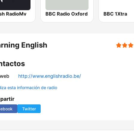
ish RadioMv
BBC Radio Oxford
BBC 1Xtra
rning English
ntactos
 web
http://www.englishradio.be/
liza esta información de radio
artir
cebook
Twitter