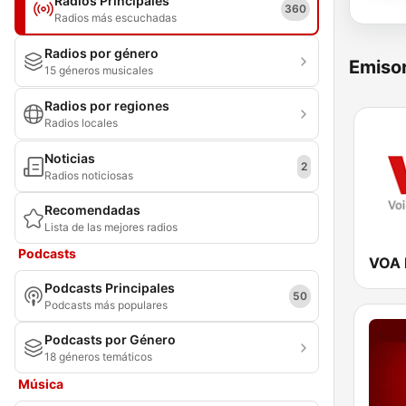
Radios Principales
360
Radios más escuchadas
Radios por género
Emisor
15 géneros musicales
Radios por regiones
Radios locales
Noticias
2
Radios noticiosas
Recomendadas
Lista de las mejores radios
Podcasts
VOA 
Podcasts Principales
50
Podcasts más populares
Podcasts por Género
18 géneros temáticos
Música