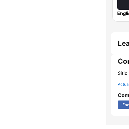
Engl
Lea
Co
Sitio
Actua
Comp
Fa