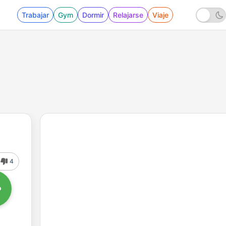
Trabajar
Gym
Dormir
Relajarse
Viaje
4