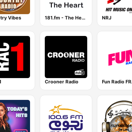
try Vibes
181.fm - The Heart (Love Songs)
NRJ
1
Crooner Radio