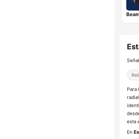
Bea
Es
Señal
Rel
Para 
radia
ident
desde
esta 
En
Es