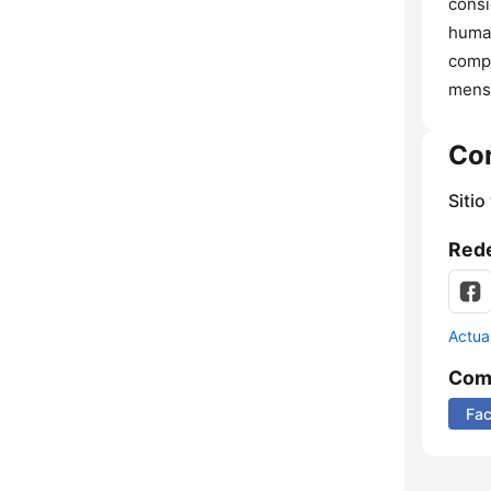
consi
human
compa
mensa
Co
Sitio
Rede
Actua
Comp
Fa