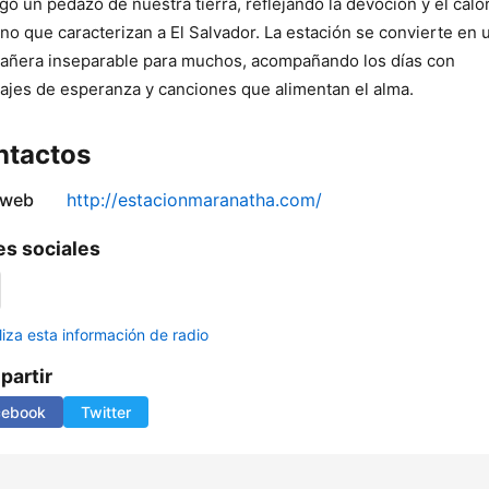
go un pedazo de nuestra tierra, reflejando la devoción y el calo
o que caracterizan a El Salvador. La estación se convierte en 
ñera inseparable para muchos, acompañando los días con
jes de esperanza y canciones que alimentan el alma.
ntactos
 web
http://estacionmaranatha.com/
s sociales
liza esta información de radio
artir
cebook
Twitter