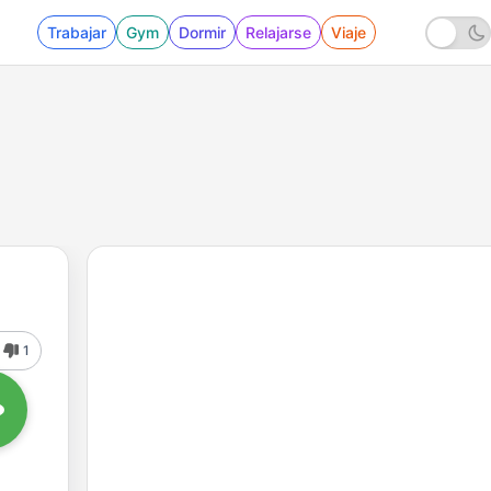
Trabajar
Gym
Dormir
Relajarse
Viaje
1