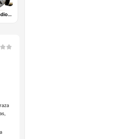
Filipenses Radio El Salvador
braza
as,
va