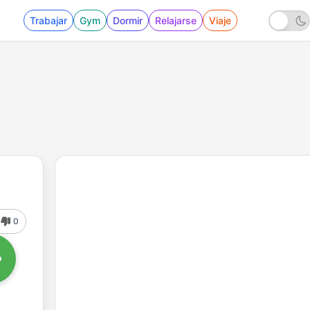
Trabajar
Gym
Dormir
Relajarse
Viaje
0