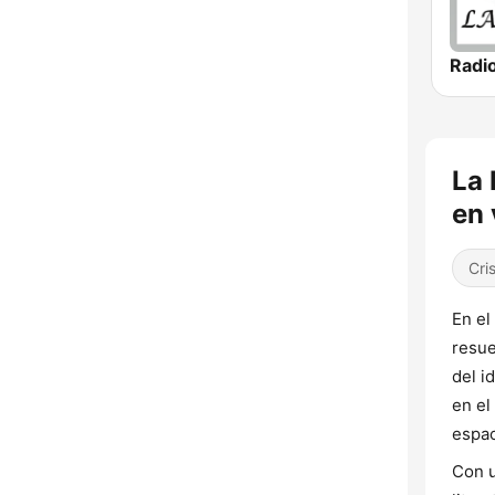
La 
en 
Cri
En el
resue
del i
en el
espac
Con u