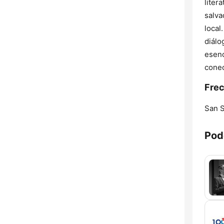
liter
salva
local
diálo
esenc
conec
Frec
San S
Pod