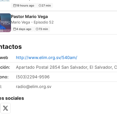
19 hours ago
27 min
Pastor Mario Vega
Mario Vega - Episodio 52
4 days ago
73 min
ntactos
 web
http://www.elim.org.sv/540am/
ción:
Apartado Postal 2854 San Salvador, El Salvador, 
fono:
(503)2294-9596
:
radio@elim.org.sv
s sociales