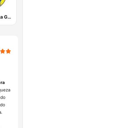
Radio Bautista Global 89.7 FM
bra
queza
ido
ndo
a.