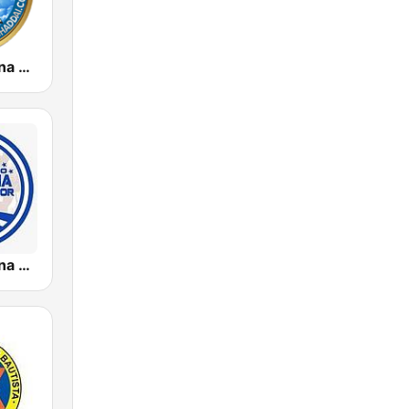
Radio Cristiana El Shaddai
Radio Cristiana El Salvador