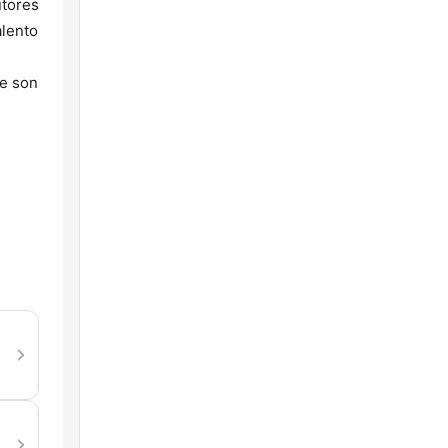
utores
alento
ue son