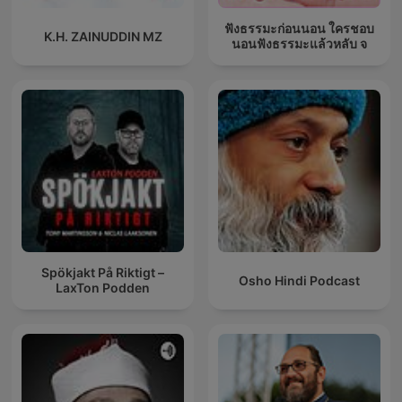
ฟังธรรมะก่อนนอน ใครชอบ
K.H. ZAINUDDIN MZ
นอนฟังธรรมะแล้วหลับ จ
Spökjakt På Riktigt –
Osho Hindi Podcast
LaxTon Podden