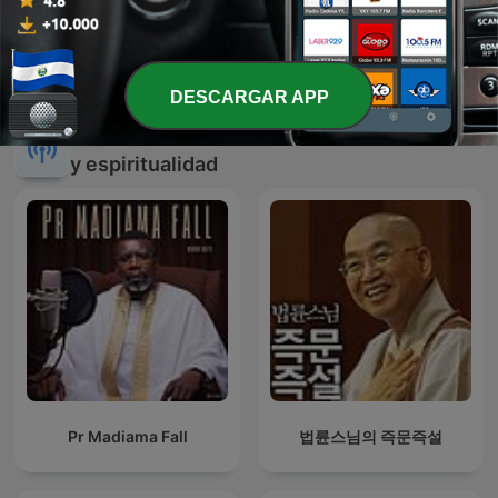
Pastora Yesenia Then
EL AMOR QUE VALE on
Oneplace.com
DESCARGAR APP
Más podcasts internacionales de Religión
y espiritualidad
Pr Madiama Fall
법륜스님의 즉문즉설