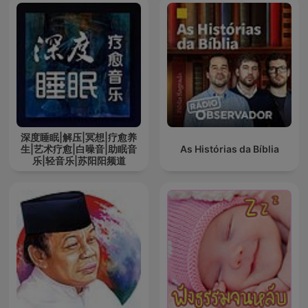
深度睡眠|解压|冥想|疗愈养
生|艺术疗愈|白噪音|助眠音
As Histórias da Bíblia
乐|轻音乐|苏阳阳频道