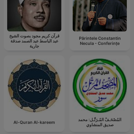
قرآن كريم مجود بصوت الشيخ
Părintele Constantin
عبد الباسط عبد الصمد صدقة
Necula - Conferințe
جارية
المُصْحَـفْ المُـرَتَّـل: محمد
Al-Quran Al-kareem
صديق المنشاوي