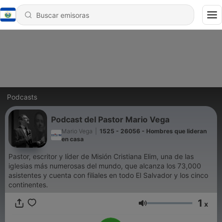
Podcasts
Podcast del Pastor Mario Vega
Mario Vega
|
1525 - 26056 - Hombres que lideran
en casa
Pastor, escritor y líder de Misión Cristiana Elim, una de las
iglesias más numerosas del mundo, que alcanza los 73,000
asistentes y cuenta con filiales en todo El Salvador y los cinco
continentes.
1
x
Volumen