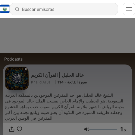
Podcasts
خالد الجليل | القرآن الكريم
Khalid Al Jalil
|
114 - سورة الفاتحة
الشيخ خالد الجليل هو أحد المقرئين الموجودين بالمملكة العربية
السعودية، هو الخطيب والإمام الخاص بمسجد الملك خالد الموجود في
مدينة الرياض، اشتهر بتلاوته للقرآن الكريم بصوت عذب يملؤه الخشوع
وجعلته طريقته المميزة في التلاوة أن يعلو صيته ويلمع نجمه بين أكبر
المقرئين في الوطن العربي
1
x
Volumen