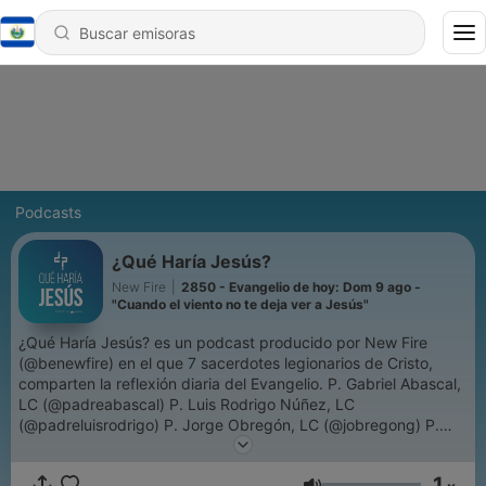
Podcasts
¿Qué Haría Jesús?
New Fire
|
2850 - Evangelio de hoy: Dom 9 ago -
"Cuando el viento no te deja ver a Jesús"
¿Qué Haría Jesús? es un podcast producido por New Fire
(@benewfire) en el que 7 sacerdotes legionarios de Cristo,
comparten la reflexión diaria del Evangelio. P. Gabriel Abascal,
LC (@padreabascal) P. Luis Rodrigo Núñez, LC
(@padreluisrodrigo) P. Jorge Obregón, LC (@jobregong) P.
Pablo Solis, LC (@pablosolisic) P. Evanibaldo Díaz, LC
(@padreevanibaldo) P. Juan Antonio Ruíz, LC (@pjuanruizjlc)
1