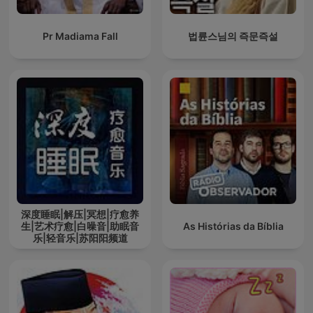
Pr Madiama Fall
법륜스님의 즉문즉설
深度睡眠|解压|冥想|疗愈养
生|艺术疗愈|白噪音|助眠音
As Histórias da Bíblia
乐|轻音乐|苏阳阳频道