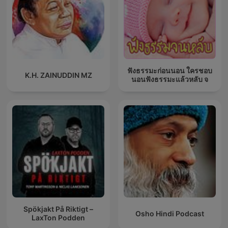
ฟังธรรมะก่อนนอน ใครชอบ
K.H. ZAINUDDIN MZ
นอนฟังธรรมะแล้วหลับ จ
Spökjakt På Riktigt –
Osho Hindi Podcast
LaxTon Podden