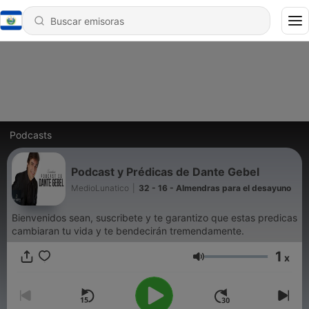
Podcasts
Podcast y Prédicas de Dante Gebel
MedioLunatico
|
32 - 16 - Almendras para el desayuno
Bienvenidos sean, suscribete y te garantizo que estas predicas
cambiaran tu vida y te bendecirán tremendamente.
1
x
Volumen