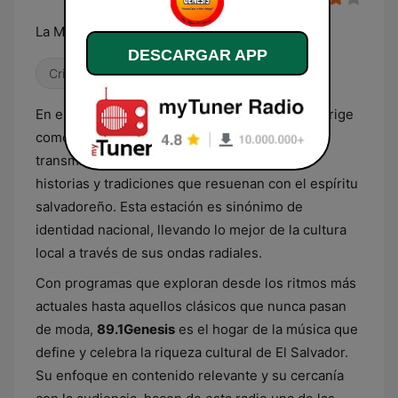
La Musica Que Llena Tu Vida
DESCARGAR APP
Cristiana
En el corazón de El Salvador,
89.1Genesis
se erige
como una voz familiar para la comunidad,
transmitiendo no solo música, sino también
historias y tradiciones que resuenan con el espíritu
salvadoreño. Esta estación es sinónimo de
identidad nacional, llevando lo mejor de la cultura
local a través de sus ondas radiales.
Con programas que exploran desde los ritmos más
actuales hasta aquellos clásicos que nunca pasan
de moda,
89.1Genesis
es el hogar de la música que
define y celebra la riqueza cultural de El Salvador.
Su enfoque en contenido relevante y su cercanía