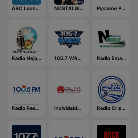
ABC Lounge Jazz
NOSTALGIE ITALIA
Русское Радио
Radio Nejapa El Salvador
105.7 WROR (US Only)
Radio Emanuel el Salvador
Radio Restauracion
Inolvidable Radio
Radio Cristiana El Salvador