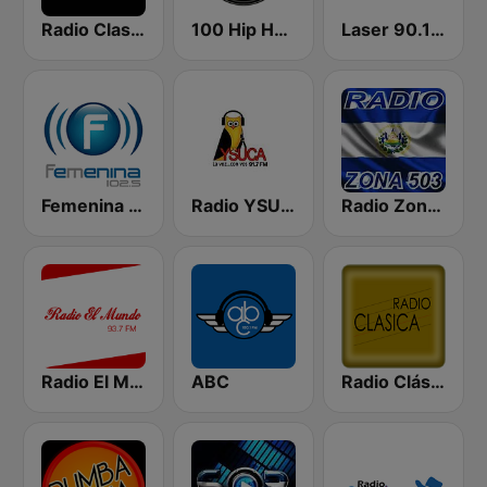
Radio Clasica 103.3 FM
100 Hip Hop and RNB FM
Laser 90.1 Español
Femenina 102.5 FM
Radio YSUCA 91.7 FM
Radio Zona 503
Radio El Mundo
ABC
Radio Clásica