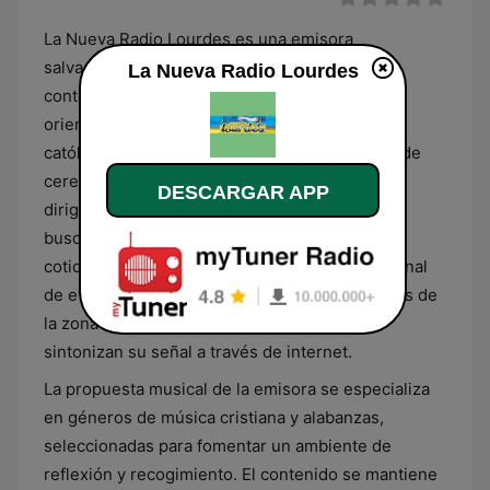
La Nueva Radio Lourdes es una emisora
salvadoreña que centra su programación en
La Nueva Radio Lourdes
contenidos de carácter religioso y comunitario,
orientados principalmente a la difusión de la fe
católica. Su formato se basa en la transmisión de
ceremonias litúrgicas, momentos de oración
DESCARGAR APP
dirigida y espacios de formación espiritual que
buscan acompañar a la audiencia en su vida
cotidiana. La estación se posiciona como un canal
de evangelización y servicio para los habitantes de
la zona de Lourdes, Colón, y para quienes
sintonizan su señal a través de internet.
La propuesta musical de la emisora se especializa
en géneros de música cristiana y alabanzas,
seleccionadas para fomentar un ambiente de
reflexión y recogimiento. El contenido se mantiene