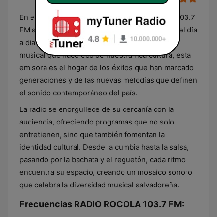
En el corazón de El Salvador, RADIO ROCOLA 103.7
FM se erige como la compañera perfecta para el día
a día de los salvadoreños. Con una selección
musical que hace eco de nuestra rica cultura, esta
emisora es el hogar de los éxitos que han marcado
generaciones y de las nuevas melodías que definen
el sonido contemporáneo del país.
La radio se enorgullece de su cercanía con la
audiencia, ofreciendo programas que no solo
entretienen, sino que también fomentan la
identidad cultural. Desde la cumbia hasta la salsa,
pasando por la bachata y el reguetón, cada ritmo
encuentra su espacio, creando un mosaico sonoro
que celebra la diversidad musical salvadoreña.
Frecuencias RADIO ROCOLA 103.7 FM: