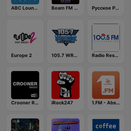
ABC Lounge Jazz
Beam FM - Adult Hits
Русское Радио
Europe 2
105.7 WROR (US Only)
Radio Restauracion
Crooner Radio
iRock247
1.FM - Absolute Top 40