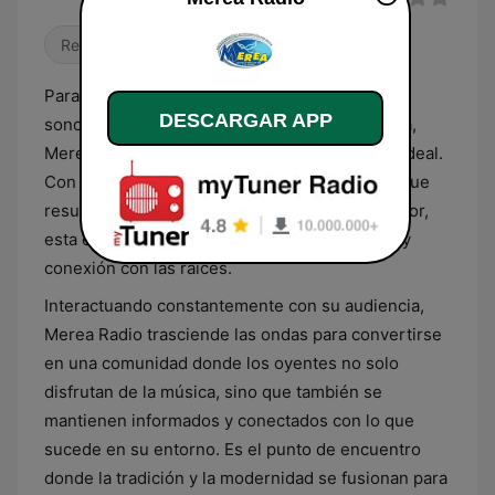
Religioso & Espiritualidad
Para los salvadoreños que buscan una banda
DESCARGAR APP
sonora que acompañe cada momento de su día,
Merea Radio se presenta como la compañera ideal.
Con una mezcla de éxitos actuales y clásicos que
resuenan con la identidad cultural de El Salvador,
esta emisora es sinónimo de orgullo nacional y
conexión con las raíces.
Interactuando constantemente con su audiencia,
Merea Radio trasciende las ondas para convertirse
en una comunidad donde los oyentes no solo
disfrutan de la música, sino que también se
mantienen informados y conectados con lo que
sucede en su entorno. Es el punto de encuentro
donde la tradición y la modernidad se fusionan para