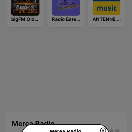
bigFM Oldschool Rap & Hip-Hop
Radio Estereo Bendicion HN
ANTENNE BAYERN Coffee Music
Merea Radio
Merea Radio