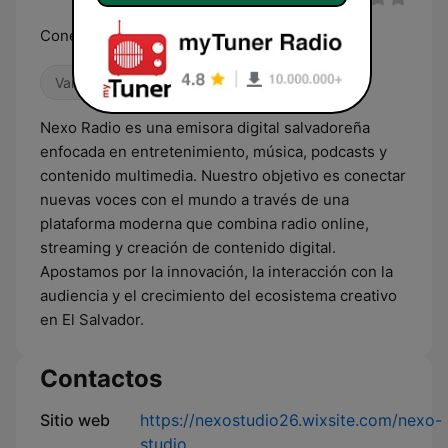
Conectamos tu voz con el mundo
Variado
Nexo Radio es una emisora digital salvadoreña
enfocada en entretenimiento, música, podcasts y
contenido multimedia. Nuestro objetivo es conectar
nuevas voces con el mundo a través de una
plataforma moderna que combina radio online,
streaming y creación de contenido digital.
Apostamos por la innovación, la interacción con la
audiencia y el crecimiento del ecosistema creativo
en El Salvador.
Contactos
Sitio web
https://nexostudio26.wixsite.com/nexo-
studio