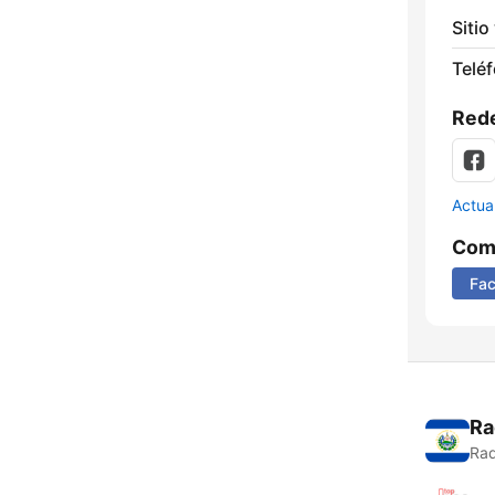
Sitio
Telé
Rede
Actua
Comp
Fa
Ra
Rad