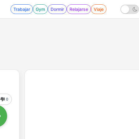
Trabajar
Gym
Dormir
Relajarse
Viaje
0