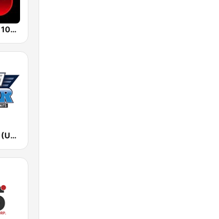
La Chismosa 104.1
105.7 WROR (US Only)