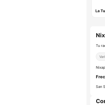
La T
Nix
Tu ra
Var
Nixap
Frec
San S
Co