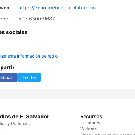
 web
https://zeno.fm/nixapa-club-radio
fono:
503 6300-9687
s sociales
liza esta información de radio
artir
cebook
Twitter
dios de El Salvador
Recursos
Locutores
ios y Podcasts
Widgets