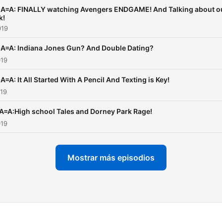
A=A: FINALLY watching Avengers ENDGAME! And Talking about o
k!
019
A=A: Indiana Jones Gun? And Double Dating?
019
A=A: It All Started With A Pencil And Texting is Key!
019
A=A:High school Tales and Dorney Park Rage!
019
Mostrar más episodios