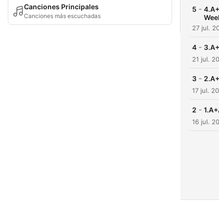
Canciones Principales
-
5
4.A+
Canciones más escuchadas
Wee
27 jul. 2
-
4
3.A+
21 jul. 2
-
3
2.A+
17 jul. 2
-
2
1.A+
16 jul. 2