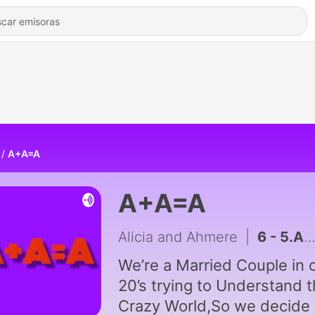
A+A=A
A+A=A
Alicia and Ahmere
|
6 - 5.A+A=A:General Tso Chicken and Saturday Morning Cartoons!
We’re a Married Couple in 
20’s trying to Understand t
Crazy World,So we decide 