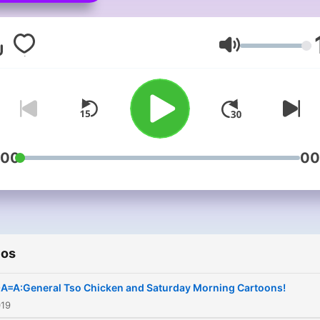
take our daily Conversatio
and Situations and put it in
podcast. Enjoy!
Volumen
:00
00
ios
A=A:General Tso Chicken and Saturday Morning Cartoons!
019