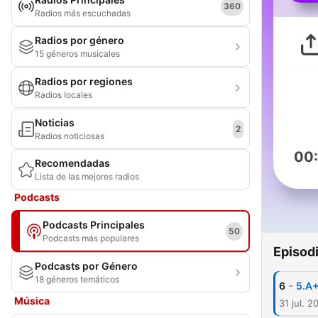
360
Radios más escuchadas
Radios por género
15 géneros musicales
Radios por regiones
Radios locales
Noticias
2
Radios noticiosas
00
Recomendadas
Lista de las mejores radios
Podcasts
Podcasts Principales
50
Podcasts más populares
Episod
Podcasts por Género
18 géneros temáticos
-
6
5.A+
Música
31 jul. 2