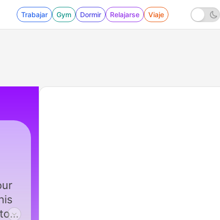
Trabajar
Gym
Dormir
Relajarse
Viaje
our
his
to