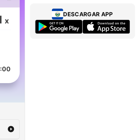
ns
to a
DESCARGAR APP
1
x
:00