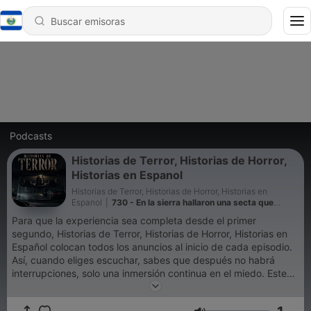
Podcasts
Historias de Terror, Historias de Horror,
Historias en Espanol
Historias de Terror, Historias de Horror, Historias en
Espanol
|
730 - En la sierra hallaron una secta que
nunca se disolvió
Para que la experiencia sea completa desde el primer
segundo, Historias de Terror, Historias de Horror, Historias en
Español colocan todos los anuncios al inicio de cada episodio.
Así, cuando eliges escuchar, sabes que después no habrá
interrupciones, solo una inmersión continua en el miedo. Este
gesto sostiene el proyecto y protege algo sagrado: ese
momento en el que te quedas a solas con tu respiración, con