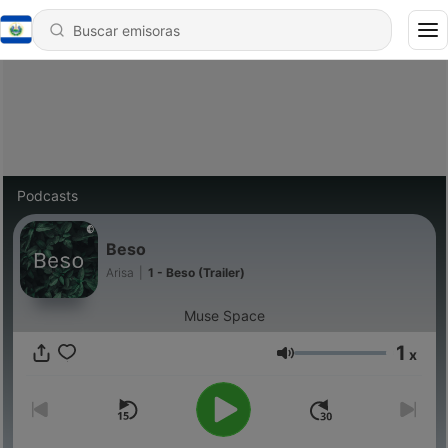
Podcasts
Beso
Arisa
|
1 - Beso (Trailer)
Muse Space
1
x
Volumen