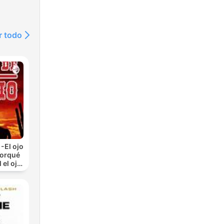
r todo
-El ojo
Porqué
 el ojo
)