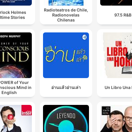
Radioteatros de Chile,
rlock Holmes
Radionovelas
97.5 R&B
time Stories
Chilenas
POWER of Your
nscious Mind in
อ่านแล้วอ่านเล่า
Un Libro Una
English