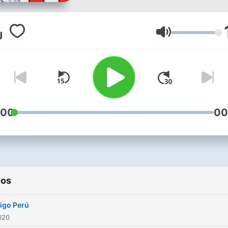
Volumen
:00
00
ios
igo Perú
2020