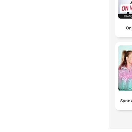
On
Synnø