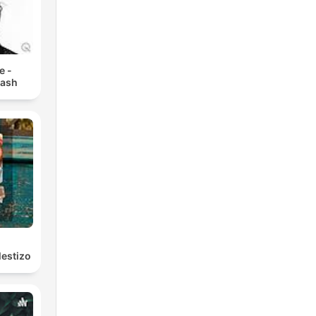
e -
lash
l
estizo