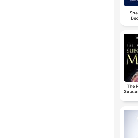
She
Bed
The 
Subco