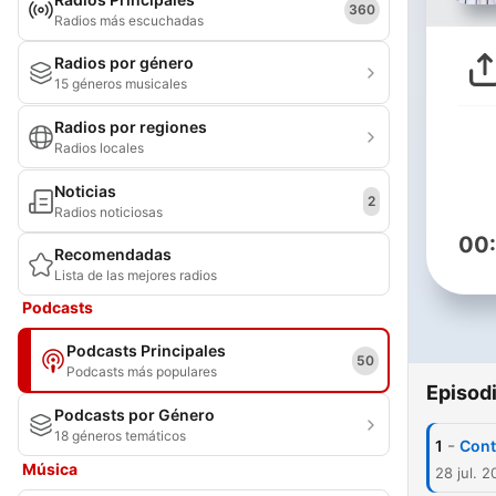
360
Radios más escuchadas
Radios por género
15 géneros musicales
Radios por regiones
Radios locales
Noticias
2
Radios noticiosas
00
Recomendadas
Lista de las mejores radios
Podcasts
Podcasts Principales
50
Podcasts más populares
Episod
Podcasts por Género
18 géneros temáticos
-
1
Cont
Música
28 jul. 