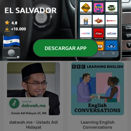
Escuela para Padres
Rambam - Mishne Torá
Más podcasts internacionales de
DESCARGAR APP
Educación
dakwah.me - Ustadz Adi
Learning English
Hidayat
Conversations