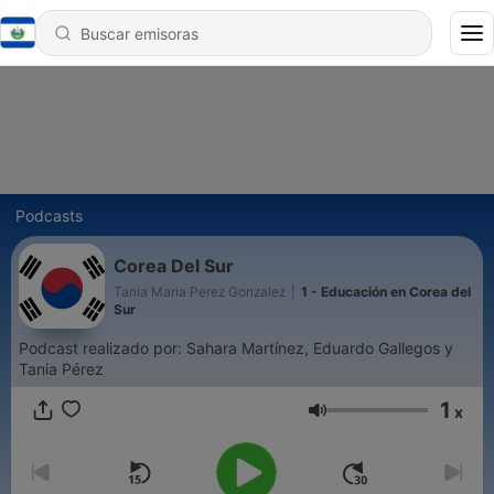
Podcasts
Corea Del Sur
Tania Maria Perez Gonzalez
|
1 - Educación en Corea del
Sur
Podcast realizado por: Sahara Martínez, Eduardo Gallegos y
Tania Pérez
1
x
Volumen