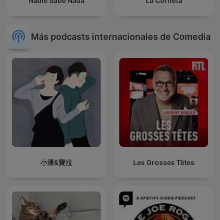
Nadie Sabe Nada
La Corneta
Más podcasts internacionales de Comedia
小潘&寶拉
Les Grosses Têtes