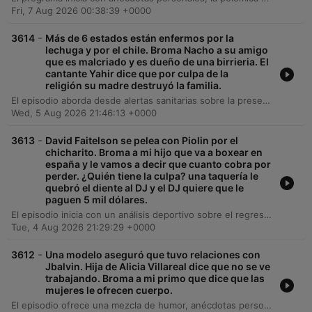
Fri, 7 Aug 2026 00:38:39 +0000
-
3614
Más de 6 estados están enfermos por la
lechuga y por el chile. Broma Nacho a su amigo
que es malcriado y es dueño de una birrieria. El
cantante Yahir dice que por culpa de la
religión su madre destruyó la familia.
El episodio aborda desde alertas sanitarias sobre la presencia de salmonella en vegetales en Estados Unidos hasta profundos debates sobre cómo el fanatismo religioso puede generar divisiones familiares. A través de reflexiones y anécdotas, se analiza el impacto de las creencias en la unidad del hogar. Asimismo, el programa brinda un espacio para el emprendimiento y la comunidad, presentando historias de superación como la del Chef Omar y promoviendo servicios locales, desde barberías hasta rentas de habitación. El episodio concluye con consejos legales prácticos sobre cómo actuar ante accidentes por negligencia.
Wed, 5 Aug 2026 21:46:13 +0000
-
3613
David Faitelson se pelea con Piolin por el
chicharito. Broma a mi hijo que va a boxear en
españa y le vamos a decir que cuanto cobra por
perder. ¿Quién tiene la culpa? una taquería le
quebró el diente al DJ y el DJ quiere que le
paguen 5 mil dólares.
El episodio inicia con un análisis deportivo sobre el regreso de Chicharito al fútbol, la recuperación del portero Malagón y la relevancia de la Leagues Cup. También se abordan temas de actualidad en México, como la noticia de una pensión alimenticia para una mascota. En la sección de comunidad, los conductores comparten anécdotas sobre un accidente dental por un hueso en un taco de barbacoa y debaten responsabilidades legales. El programa concluye con historias de emprendimiento, presentaciones musicales y llamadas de ayuda para familias que enfrentan dificultades migratorias y económicas.
Tue, 4 Aug 2026 21:29:29 +0000
-
3612
Una modelo aseguró que tuvo relaciones con
Jbalvin. Hija de Alicia Villareal dice que no se ve
trabajando. Broma a mi primo que dice que las
mujeres le ofrecen cuerpo.
El episodio ofrece una mezcla de humor, anécdotas personales y temas de actualidad. Los conductores inician con bromas, chistes de doble sentido y rumores de celebridades, para luego transitar hacia relatos sobre injusticias laborales y citas telefónicas entre los locutores. La segunda parte del programa se enfoca en historias de emprendimiento, como el caso de Eli y Maribel, junto con información crucial sobre procesos migratorios y asesoría legal. El episodio concluye con una charla sobre salud sexual con la sexóloga Miriam Valvera y consejos legales sobre el consumo de alcohol en espacios públicos.