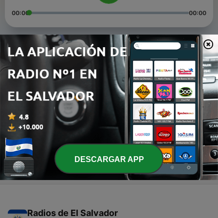
00:00
00:00
Episodios
-
3
Calor y temperatura
07 jun. 2021
-
2
Conoces sobre dinosaurios
05 jun. 2021
-
1
Paola Rodríguez❤
29 mayo 2021
DESCARGAR APP
Radios de El Salvador