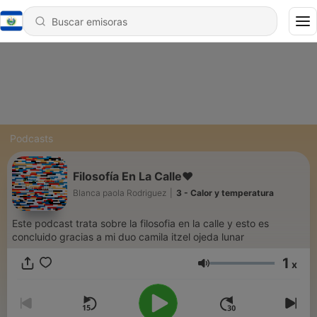
Podcasts
Filosofía En La Calle❤
Blanca paola Rodriguez
|
3 - Calor y temperatura
Este podcast trata sobre la filosofia en la calle y esto es
concluido gracias a mi duo camila itzel ojeda lunar
1
x
Volumen