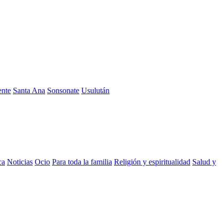
ente
Santa Ana
Sonsonate
Usulután
ca
Noticias
Ocio
Para toda la familia
Religión y espiritualidad
Salud y