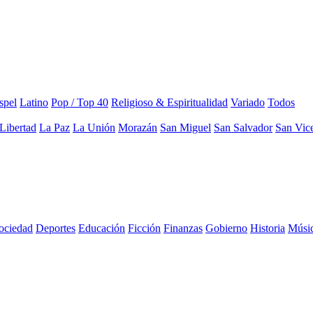
spel
Latino
Pop / Top 40
Religioso & Espiritualidad
Variado
Todos
Libertad
La Paz
La Unión
Morazán
San Miguel
San Salvador
San Vic
sociedad
Deportes
Educación
Ficción
Finanzas
Gobierno
Historia
Músi