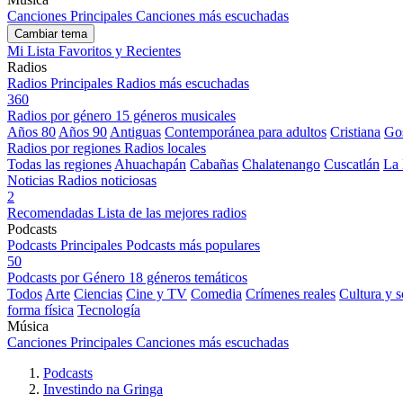
Canciones Principales
Canciones más escuchadas
Cambiar tema
Mi Lista
Favoritos y Recientes
Radios
Radios Principales
Radios más escuchadas
360
Radios por género
15 géneros musicales
Años 80
Años 90
Antiguas
Contemporánea para adultos
Cristiana
Go
Radios por regiones
Radios locales
Todas las regiones
Ahuachapán
Cabañas
Chalatenango
Cuscatlán
La 
Noticias
Radios noticiosas
2
Recomendadas
Lista de las mejores radios
Podcasts
Podcasts Principales
Podcasts más populares
50
Podcasts por Género
18 géneros temáticos
Todos
Arte
Ciencias
Cine y TV
Comedia
Crímenes reales
Cultura y 
forma física
Tecnología
Música
Canciones Principales
Canciones más escuchadas
Podcasts
Investindo na Gringa