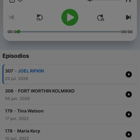
x
Jäljillä-podcastin tuoreet jaksot löydät Podmesta, ja mikä
Volumen
parasta, ilman mainoksia. Eli jos tykkäät kuulemastasi ja haluat
lisää, sitä löytyy yllin kyllin osoitteesta podme.com.
00:00
00:00
Episodios
-
307
JOEL RIFKIN
03 jul. 2026
-
306
FORT WORTHIN KOLMIKKO
05 jun. 2026
-
179
Tina Watson
17 jun. 2022
-
178
Maria Korp
10 jun. 2022