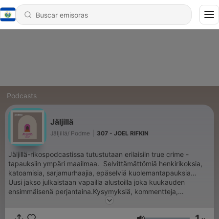
Podcasts
Jäljillä
Jäljillä/ Podme
|
307 - JOEL RIFKIN
Jäljillä-rikospodcastissa tutustutaan erilaisiin true crime -
tapauksiin ympäri maailmaa. Selvittämättömiä henkirikoksia,
katoamisia, sarjamurhaajia, epäselviä kuolemantapauksia…
Uusi jakso julkaistaan vapailla alustoilla joka kuukauden
ensimmäisenä perjantaina.Kysymyksiä, kommentteja,
palautteita, ideoita: jaljillapodcast@gmail.comHUOM! Nyt
ilmaisilla alustoilla julkaistavat jaksot ovat throwback-jaksoja.
1