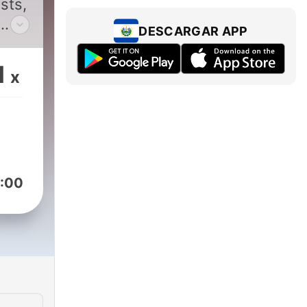
sts,
DESCARGAR APP
val
1
x
ush
:00