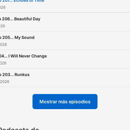
p 207... Echoes of Time
2026
 206... Beautiful Day
026
p 205... My Sound
2026
04... I Will Never Change
2026
p 203... Runkus
 2026
Mostrar más episodios