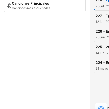
-
228
E
Canciones Principales
20 jul. 
Canciones más escuchadas
-
227
Ep
12 jul. 2
-
226
E
28 jun. 
-
225
2
14 jun. 
-
224
E
31 mayo