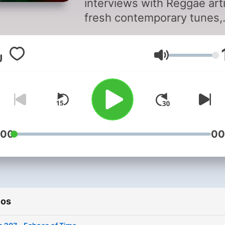
interviews with Reggae arti
fresh contemporary tunes,
timeless classics, and festi
and updates. We take our time
Volumen
with the music, we don't r
the music.
:00
00
ios