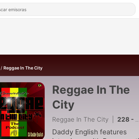
Reggae In The City
Reggae In The
City
Reggae In The City
|
228 - Ep 207... Echoes of Time
Daddy English features