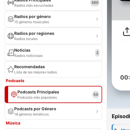
360
Radios más escuchadas
Radios por género
15 géneros musicales
Radios por regiones
Radios locales
Noticias
2
Radios noticiosas
Recomendadas
Lista de las mejores radios
00
Podcasts
Podcasts Principales
50
Podcasts más populares
Podcasts por Género
18 géneros temáticos
Episod
Música