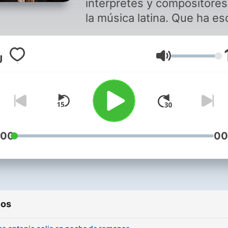
interpretes y compositores
la música latina. Que ha esc
miles de canciones con let
que llegan al alma y que no
Volumen
hace sentir los sentimient
más profundos hacia el ser
que amamos. Ese es Marc
Antonio Solís, un hombre
verdaderamente enamorado
Puedes disfrutar de este
:00
00
programa y de música
romántica en
Soritaradio1.blogspot.com
descarga nuestra aplicació
ios
Soritaradio Somos SoritaR
La radio que es para tì The