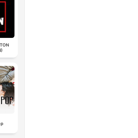
ETON
N)
op