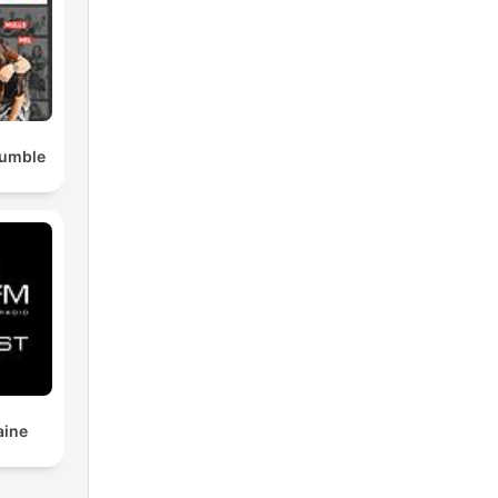
Rumble
aine