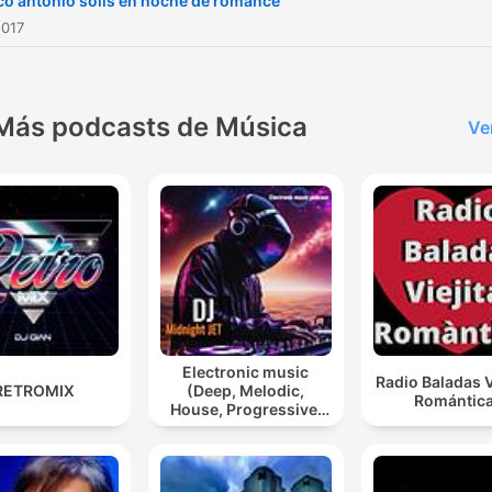
o antonio solis en noche de romance
radio That is for you
2017
Más podcasts de Música
Ve
Electronic music
Radio Baladas V
RETROMIX
(Deep, Melodic,
Romántic
House, Progressive,
Psy, Trance)