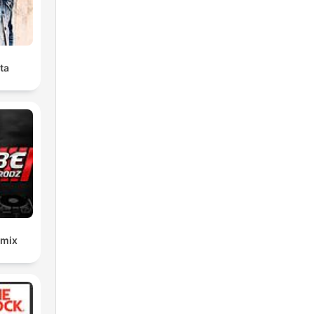
ta
emix