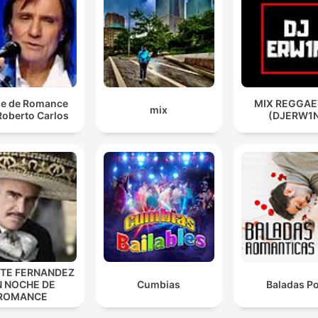
e de Romance
MIX REGGA
mix
Roberto Carlos
(DJERW1
NTE FERNANDEZ
N NOCHE DE
Cumbias
Baladas P
ROMANCE