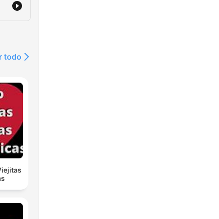
r todo
iejitas
as