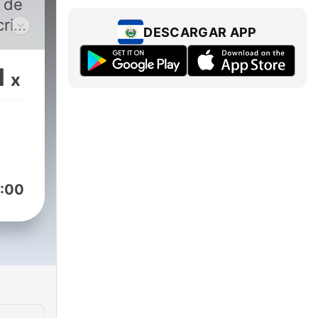
 de
rito
DESCARGAR APP
ras
s
1
x
os
o
...
:00
 O
n
adio