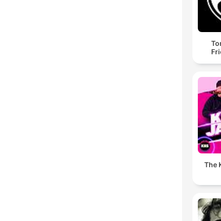
To
Fr
The K