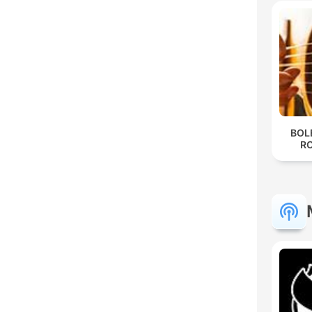
BOL
R