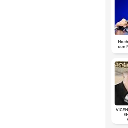
Noch
con 
VICE
E