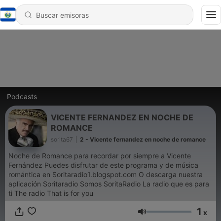
Podcasts
VICENTE FERNANDEZ EN NOCHE DE
ROMANCE
sorita67
|
2 - Vicente fernandez en noche de romance
Noche de Romance para recordar por siempre a Vicente
Fernández Puedes disfrutar de este programa y de música
romántica en Soritaradio1.blogspot.com O descarga nuestra
aplicación Soritaradio Somos SoritaRadio La radio que es para
tì The radio That is for you
1
x
Volumen