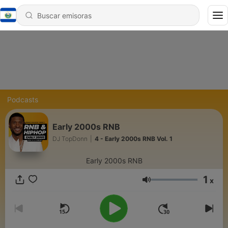
Podcasts
Early 2000s RNB
DJ TopDonn
|
4 - Early 2000s RNB Vol. 1
Early 2000s RNB
1
x
Volumen