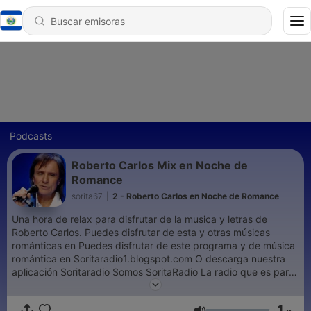
Podcasts
Roberto Carlos Mix en Noche de
Romance
sorita67
|
2 - Roberto Carlos en Noche de Romance
Una hora de relax para disfrutar de la musica y letras de
Roberto Carlos. Puedes disfrutar de esta y otras músicas
románticas en Puedes disfrutar de este programa y de música
romántica en Soritaradio1.blogspot.com O descarga nuestra
aplicación Soritaradio Somos SoritaRadio La radio que es para
tì The radio That is for you
1