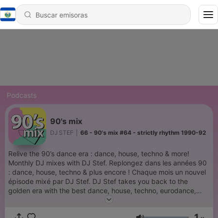
Podcasts
90's mix
DJ STEF
|
66 - 90's mix #64 - strictly rhythm 1990-92
Relive the 90’s dance era : dance, house, techno & more!
Monthly DJ mixes with DJ Stef. Replongez dans les années 90
: dance, house, techno & plus encore ! Chaque mois un nouvel
épisode mixé par DJ Stef. DJ Stef takes you back to the
golden era with the best dance, house, techno, eurodance,
acid, new beat and more... Relive the 90’s club & rave vibes –
remixed and reimagined for today. ♻️ 90’s mix – recycled
1