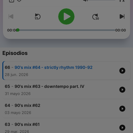
x
music from the 90’s! Subscribe now and get a new DJ mix
Volumen
every month. DJ Stef vous fait revivre la folie des années 90
avec les meilleurs sons dance, house, techno, eurodance, acid,
new beat et plus encore... Redécouvrez les meilleurs sons 90’s
– mixés et remixés comme à l’époque des clubs et raves. ♻️
90’s mix – recycle la musique des années 90 ! Abonnez-vous
00:00
00:00
pour découvrir un nouveau mix chaque mois.
Episodios
-
66
90's mix #64 - strictly rhythm 1990-92
28 jun. 2026
-
65
90's mix #63 - downtempo part. IV
31 mayo 2026
-
64
90's mix #62
03 mayo 2026
-
63
90's mix #61
29 mar. 2026