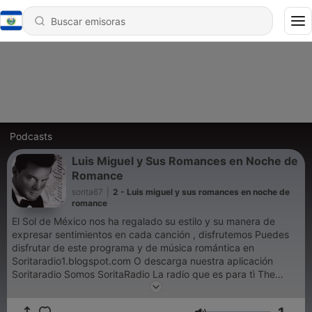
Podcasts
Luis Miguel y Sus Romances en Noche de
Romance
sorita67
|
2 - Luis miguel y sus romances en noche de
romance
El Sol de México nos ha regalado su estilo y su manera de
expresar sentimientos en cada canción , disfrutemos Puedes
disfrutar de este programa y de música romántica en
Soritaradio1.blogspot.com O descarga nuestra aplicación
Soritaradio Somos SoritaRadio La radio que es para tì The
radio That is for you