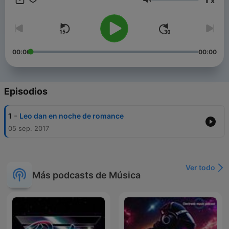
x
La radio que es para tì The radio That is for you
Volumen
00:00
00:00
Episodios
-
1
Leo dan en noche de romance
05 sep. 2017
Ver todo
Más podcasts de Música