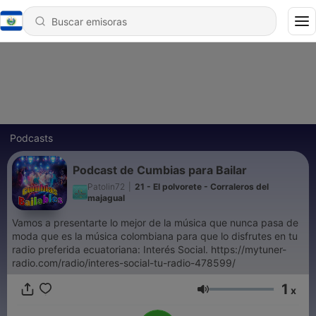
Podcasts
Podcast de Cumbias para Bailar
Patolin72
|
21 - El polvorete - Corraleros del
majagual
Vamos a presentarte lo mejor de la música que nunca pasa de
moda que es la música colombiana para que lo disfrutes en tu
radio preferida ecuatoriana: Interés Social. https://mytuner-
radio.com/radio/interes-social-tu-radio-478599/
1
x
Volumen