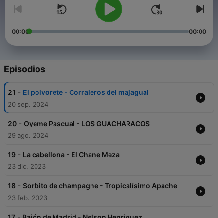
00:00
00:00
Episodios
-
21
El polvorete - Corraleros del majagual
20 sep. 2024
-
20
Oyeme Pascual - LOS GUACHARACOS
29 ago. 2024
-
19
La cabellona - El Chane Meza
23 dic. 2023
-
18
Sorbito de champagne - Tropicalísimo Apache
23 feb. 2023
-
17
Baión de Madrid - Nelson Henriquez