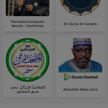
Părintele Constantin
Al-Quran Al-kareem
Necula - Conferințe
المُصْحَـفْ المُـرَتَّـل: محمد
Abdullahi Abba Zaria
صديق المنشاوي