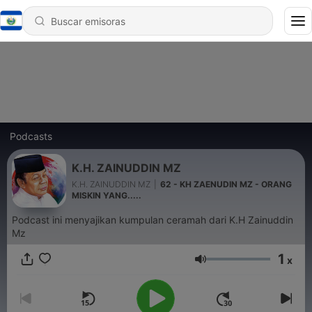
Podcasts
K.H. ZAINUDDIN MZ
K.H. ZAINUDDIN MZ
|
62 - KH ZAENUDIN MZ - ORANG
MISKIN YANG.....
Podcast ini menyajikan kumpulan ceramah dari K.H Zainuddin
Mz
1
x
Volumen