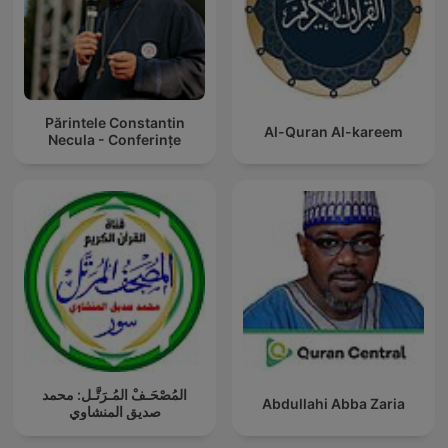
Părintele Constantin
Al-Quran Al-kareem
Necula - Conferințe
المُصْحَـفْ المُـرَتَّـل: محمد
Abdullahi Abba Zaria
صديق المنشاوي