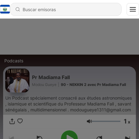
Podcasts
Pr Madiama Fall
Modou Gueye
|
90 - NEKKIN 2 avec Pr Madiama Fall
Un Podcast spécialement consacré aux études astronomiques
, islamique et scientifique du Professeur Madiama Fall , savant
sénégalais , multidimensionnel . modougueye1311@gmail.com
1
x
Volumen