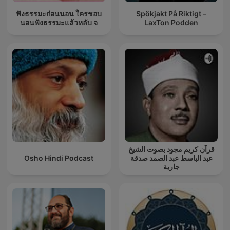
ฟังธรรมะก่อนนอน ใครชอบ
Spökjakt På Riktigt –
นอนฟังธรรมะแล้วหลับ จ
LaxTon Podden
قرآن كريم مجود بصوت الشيخ
Osho Hindi Podcast
عبد الباسط عبد الصمد صدقة
جارية