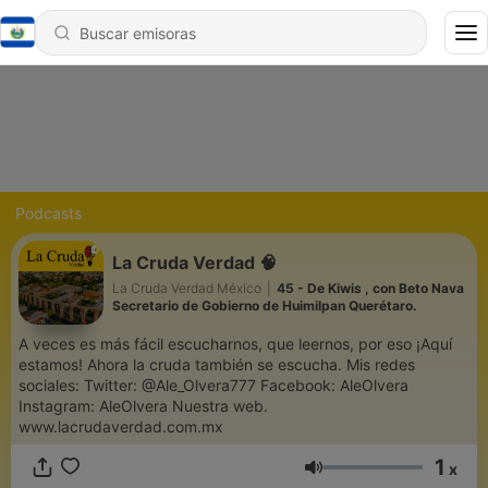
Podcasts
La Cruda Verdad 🧠
La Cruda Verdad México
|
45 - De Kiwis , con Beto Nava
Secretario de Gobierno de Huimilpan Querétaro.
A veces es más fácil escucharnos, que leernos, por eso ¡Aquí
estamos! Ahora la cruda también se escucha. Mis redes
sociales: Twitter: @Ale_Olvera777 Facebook: AleOlvera
Instagram: AleOlvera Nuestra web.
www.lacrudaverdad.com.mx
1
x
Volumen