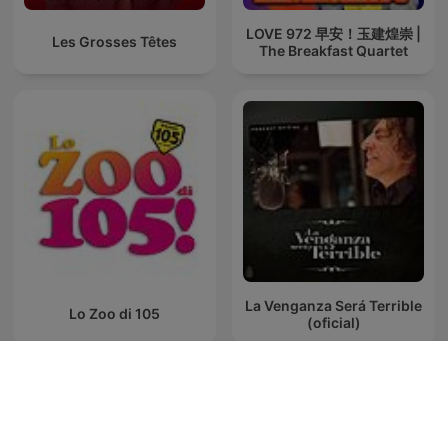
LOVE 972 早安！玉建煌崇 |
Les Grosses Têtes
The Breakfast Quartet
La Venganza Será Terrible
Lo Zoo di 105
(oficial)