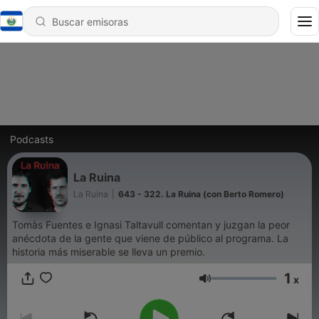
Podcasts
La Ruina
La Ruina
|
643 - 322. La Ruina (con Berto Romero)
Tomàs Fuentes e Ignasi Taltavull comentan y juzgan la peor
anécdota de la gente que viene de público al programa. La
historia más miserable se lleva un premio.
1
x
Volumen