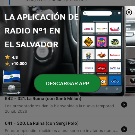
Se levanta y era manco De las dos manos
01:07:13 · El giro inesperado de la historia ocurre
cuando el hombre al que le pide el asiento revela
su discapacidad física.
Episodios
-
643
322. La Ruina (con Berto Romero)
En este episodio de cierre de temporada, los presentadores celebran el hito de alcanzar 50 millones de reproducciones en Spotify junto al invitado Berto Romero, quien comparte una inquietante anécdota sobre un bulto médico misterioso. El programa continúa con un formato de micrófono abierto donde el público relata experiencias surrealistas, desde incidentes médicos en urgencias y pacientes con extremidades rígidas, hasta malentendidos internacionales por paquetes marcados como 'Antrax'. La sesión también incluye memorias sobre firmas infantivas creativas y la historia de Esther Moliner sobre una situación incómoda en el metro de Barcelona durante su embarazo. El episodio concluye con la entrega de premios y el anuncio de la pausa estival del podcast.
DESCARGAR APP
29 jul. 2026
-
642
321. La Ruina (con Santi Millán)
Los presentadores dan la bienvenida a la nueva temporada en el Coliseum de Barcelona, anunciando las próximas ciudades de la gira. El episodio está marcado por una serie de anécdotas de 'ruina', que incluyen desde un incidente legal de Santi Millán en Japón tras sustraer un letrero en Kioto, hasta experiencias de salud y confusiones médicas en China. El programa continúa con historias de apariciones inesperadas en televisión nacional, dilemas éticos por el uso de vales de masaje y situaciones caóticas en parques acuáticos. La noche concluye con la presentación de un aromista de sabores para golosinas y la entrega del premio al ganador de la sección 'La Ruina'.
26 jul. 2026
-
641
320. La Ruina (con Sergi Polo)
En este episodio, recibimos a una serie de invitados que comparten sus momentos más vergonzosos y desastrosos. El comediante Sergi Polo nos relata sus experiencias como mago y sus desengaños amorosos en Europa, mientras que Mei y Raquel Conde nos cuentan historias sobre mascotas perdidas y citas fallidas en clubes de running. La noche continúa con la científica Elisa Gómez Gil, quien comparte un incidente accidentado en Oporto, y Álvaro F. Garrudo, quien relata una situación comprometedora frente a su madre. Finalmente, Gabriel Díaz cierra el programa con sus anécdotas sobre vivir en Cambridge y sus experiencias en Manchester.