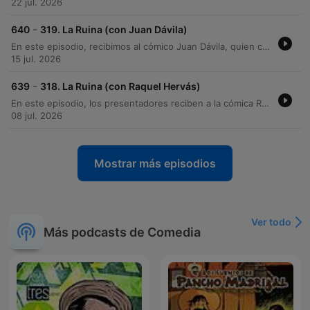
22 jul. 2026
-
640
319. La Ruina (con Juan Dávila)
En este episodio, recibimos al cómico Juan Dávila, quien comparte anécdotas de sus inicios en la comedia y su experiencia realizando monólogos sin público. El programa continúa con una serie de relatos personales sobre momentos de 'ruina', incluyendo descubrimientos familiares inesperados y situaciones embarazosas. Además, exploramos historias de estafas inmobiliarias protagonizadas por personajes que utilizaban identidades falsas para engañar a terceros. Finalmente, el carpintero Daniel Cerezo relata una ingeniosa pero poco higiénica aventura de supervivencia durante su etapa de aprendiz en la construcción.
15 jul. 2026
-
639
318. La Ruina (con Raquel Hervás)
En este episodio, los presentadores reciben a la cómica Raquel Erbás en Dublín para compartir una serie de 'ruinas' o anécdotas desastrosas. El programa recorre historias que van desde robos surrealistas en Halloween y malentendidos lingüísticos, hasta accidentes con caballos y misterios familiares resueltos por la torpeza de un hermano. A través de entrevistas a invitados como Pepe y Elisabeth, se exploran vivencias cómicas sobre la vida en Irlanda, situaciones vergonzosas por confusiones idiomáticas y relatos inesperados sobre salud y redes sociales.
08 jul. 2026
Mostrar más episodios
Ver todo
Más podcasts de Comedia