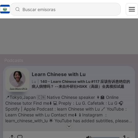
Podcasts
Learn Chinese with Lu
Lu
|
140 - Learn Chinese with Lu #117 应该告诉患绝症的
病人病情吗？ --来自外研社HSKK（高级）全真模拟试题
📍Tokyo,Japan 🇨🇳 Native Chinese speaker 👩‍🏫 Online
Chinese tutor Find me⬇️ 💻 Preply：Lu G. Cafetalk : Lu G 🎧
Spotify | Apple Podcast : learn Chinese with Lu 🔗 YouTube：
Learn Chinese with Lu Contact me⬇️ 📱Instagram ：
learn_chinese_with_lu 🌟 YouTube has added subtitles, please
move to YouTube for the transcriptions. thank you for your
support💗
1