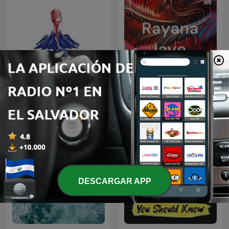
Icelandic Immersion -
Comprehensive Icelandic
Rayana laye
Podcast
DESCARGAR APP