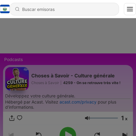
Podcasts
Choses à Savoir - Culture générale
Choses à Savoir
|
4259 - On se retrouve très vite !
Développez votre culture générale.
Hébergé par Acast. Visitez
acast.com/privacy
pour plus
d'informations.
1
x
Volumen