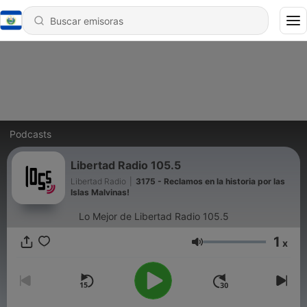
Podcasts
Libertad Radio 105.5
Libertad Radio
|
3175 - Reclamos en la historia por las
Islas Malvinas!
Lo Mejor de Libertad Radio 105.5
1
x
Volumen