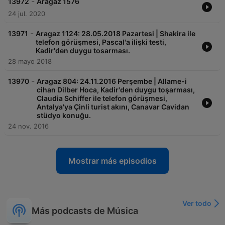
-
13972
Aragaz 1576
24 jul. 2020
-
13971
Aragaz 1124: 28.05.2018 Pazartesi | Shakira ile
telefon görüşmesi, Pascal'a ilişki testi,
Kadir'den duygu tosarması.
28 mayo 2018
-
13970
Aragaz 804: 24.11.2016 Perşembe | Allame-i
cihan Dilber Hoca, Kadir'den duygu toşarması,
Claudia Schiffer ile telefon görüşmesi,
Antalya'ya Çinli turist akını, Canavar Cavidan
stüdyo konuğu.
24 nov. 2016
Mostrar más episodios
Ver todo
Más podcasts de Música