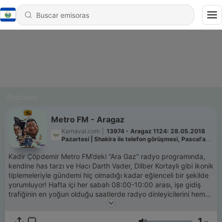
Podcasts
Metro FM - Aragaz
Karnaval.com
|
13974 - Aragaz 1124: 28.05.2018
Pazartesi | Shakira ile telefon görüşmesi, Pascal'a
ilişki testi, Kadir'den duygu tosarması.
Kadir Çöpdemir Metro FM’deki “Ara Gaz” radyo programında,
kendine has tarzı ve Hacı Darth Vader, Dilber Kortaylı gibi ikonik
tiplemeleriyle gündemi hiç olmadığı kadar eğlenceli bir şekilde
yorumluyor! Hafta içi her sabah 08:00-10:00 arası, işe gidiş
trafiğinin en yoğun olduğu saatlerde radyo dinleyicilerini hem
keyifli bir dünya turuna çıkarıp, güncel konulardan haberdar
ediyor hem de yeni başlayan güne kahkahalarla hazırlıyor!
1