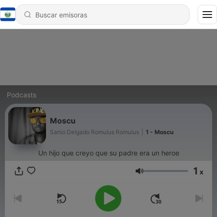
Podcasts
Moscu
Sanio Delgado Romulus Romulus
|
1 - Moscu
Un hijo que creyo que su padre era un heroe
1
x
Volumen