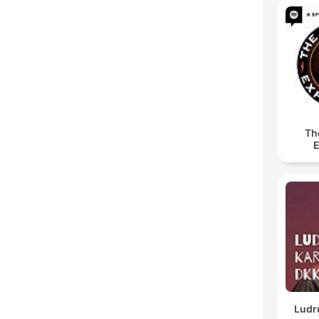
Th
E
Ludr