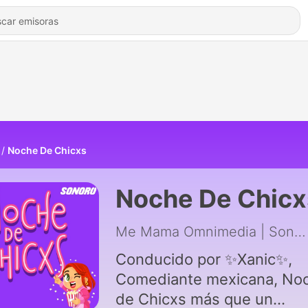
Noche De Chicxs
Noche De Chicx
Me Mama Omnimedia | Sonoro
Conducido por ✨Xanic✨,
Comediante mexicana, No
de Chicxs más que un