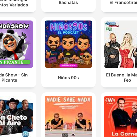
Bachatas
El Francotir
ntos Variados
da Show - Sin
El Bueno, la Ma
Niños 90s
Picante
Feo