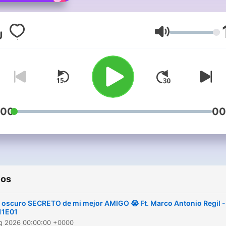
podcast, es una piyamada
tus amigas, amigos, y amig
Aquí creemos firmemente 
Volumen
que el chismecito da vida a
que acomódate, prepárate
unas palomitas 🍿, ponte t
mascarilla favorita 💅🏼, qu
vamos a leer y comentar lo
:00
00
mejores storytimes de toda
internet 🫰🏼! 👉🏼 Capítulos
nuevos todos los Martes y
Jueves a las 6pm 👈🏼
ios
l oscuro SECRETO de mi mejor AMIGO 😭 Ft. Marco Antonio Regil -
11E01
ug 2026 00:00:00 +0000