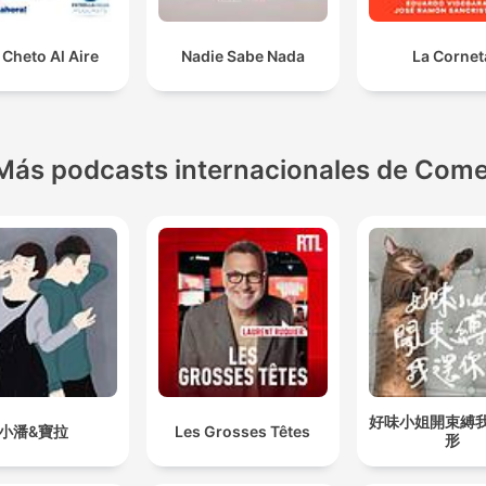
Cheto Al Aire
Nadie Sabe Nada
La Cornet
Más podcasts internacionales de Come
好味小姐開束縛
小潘&寶拉
Les Grosses Têtes
形