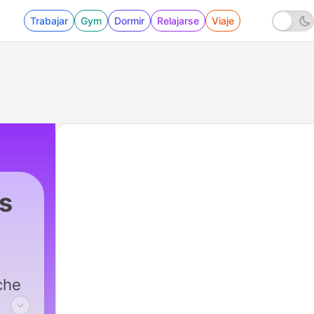
Trabajar
Gym
Dormir
Relajarse
Viaje
s
|
350 - El oscuro SECRETO de mi mejor AMIG
che