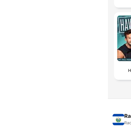
H
Ra
Rad