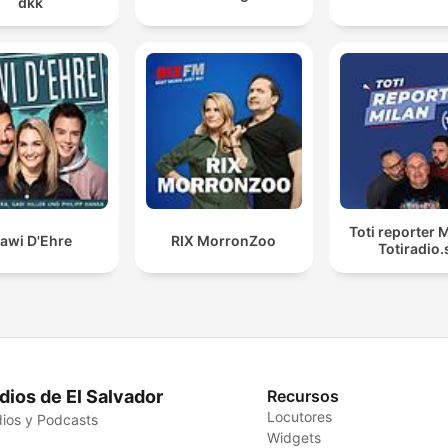
dkk
Toti reporter M
awi D'Ehre
RIX MorronZoo
Totiradio.
dios de El Salvador
Recursos
Locutores
ios y Podcasts
Widgets