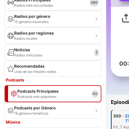
360
Radios más escuchadas
Radios por género
15 géneros musicales
Radios por regiones
Radios locales
Noticias
2
Radios noticiosas
00
Recomendadas
Lista de las mejores radios
Podcasts
Podcasts Principales
50
Podcasts más populares
Episod
Podcasts por Género
18 géneros temáticos
-
350
E
T
Música
Fri, 7 A