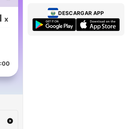
 con
ues.
DESCARGAR APP
1
x
en
sí
u
e
s
:00
 la