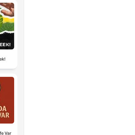
ek!
fe Var