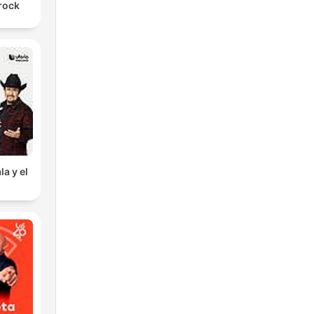
arock
la y el