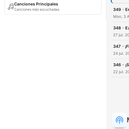
Canciones Principales
-
349
E
Canciones más escuchadas
Mon, 3 
-
348
E
27 jul. 2
-
347
¡
24 jul. 
-
346
¡S
22 jul. 