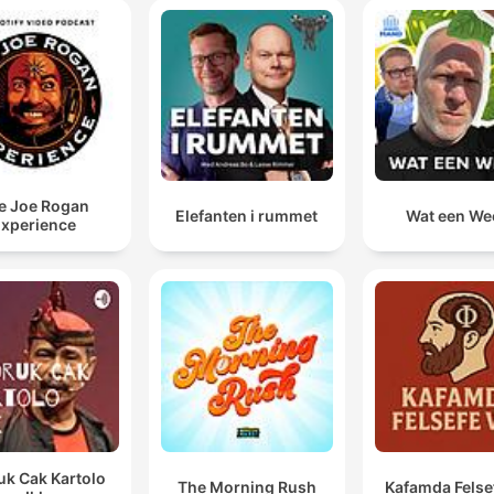
e Joe Rogan
Elefanten i rummet
Wat een We
xperience
uk Cak Kartolo
The Morning Rush
Kafamda Felse