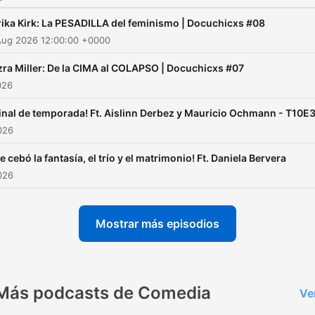
rika Kirk: La PESADILLA del feminismo | Docuchicxs #08
Aug 2026 12:00:00 +0000
zra Miller: De la CIMA al COLAPSO | Docuchicxs #07
026
Final de temporada! Ft. Aislinn Derbez y Mauricio Ochmann - T10E
2026
e cebó la fantasía, el trío y el matrimonio! Ft. Daniela Bervera
2026
Mostrar más episodios
Más podcasts de Comedia
Ve