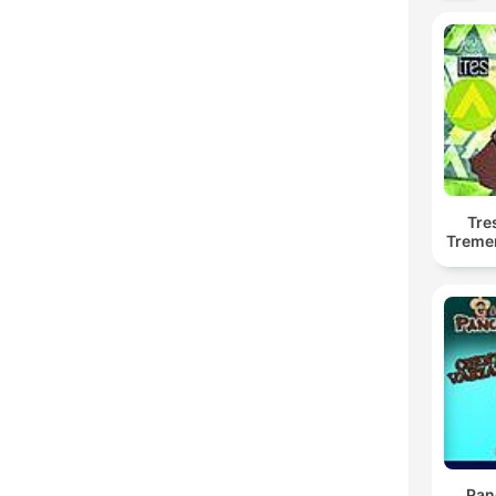
Tre
Treme
Pan