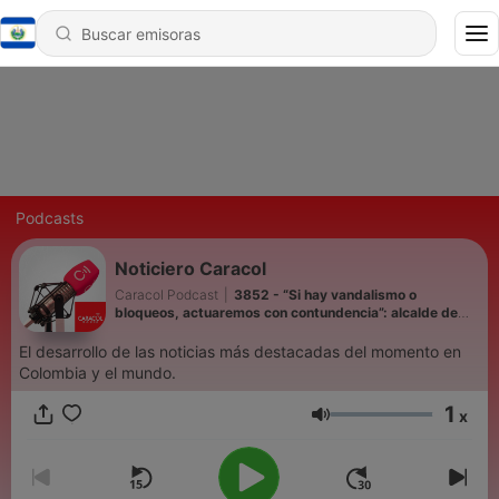
Podcasts
Noticiero Caracol
Caracol Podcast
|
3852 - “Si hay vandalismo o
bloqueos, actuaremos con contundencia”: alcalde de
Cali sobre la posesión
El desarrollo de las noticias más destacadas del momento en
Colombia y el mundo.
1
x
Volumen