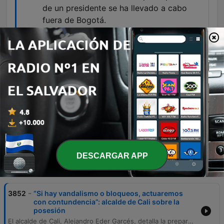
de un presidente se ha llevado a cabo
fuera de Bogotá.
00:05:51 · El alcalde subraya la relevancia
histórica del evento para el país y las regiones.
En Cali está el 18% del aparato industrial
de Colombia, que en Cali está el 22% del
aparato agroindustrial.
00:07:40 · El alcalde resalta la importancia
económica y productiva de la ciudad ante las
delegaciones.
DESCARGAR APP
Episodios
-
3852
“Si hay vandalismo o bloqueos, actuaremos
con contundencia”: alcalde de Cali sobre la
posesión
El alcalde de Cali, Alejandro Eder Garcés, detalla la preparación de la ciudad para la histórica ceremonia de posesión presidencial, un evento sin precedentes al realizarse fuera de Bogotá. El mandatario informa sobre la llegada de diversas delegaciones internacionales, incluyendo miembros de la familia real española y presidentes de países como Argentina, Paraguay, Chile y Honduras. La conversación aborda las medidas de movilidad y restricciones de ley seca implementadas para la jornada, así como el impacto económico esperado en sectores como la hotelería y el comercio local. Asimismo, el alcalde discute la importancia de la internacionalización de Cali, destacando su potencial industrial, agroindustrial y académico. Se mencionan las agendas bilaterales con delegaciones de Estados Unidos, el Vaticano y Ecuador, buscando fortalecer relaciones comerciales y de seguridad. El episodio también trata sobre el respeto al derecho a la protesta pacífica y el papel de la cultura en la cohesión social durante este hito histórico para el suroccidente colombiano.