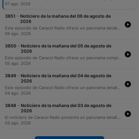
07 ago. 2026
-
3851
Noticiero de la mañana del 06 de agosto de
2026
Este episodio de Caracol Radio ofrece un panorama detallado de la actualidad colombiana al 6 de agosto de 2026. La cobertura principal se centra en los preparativos de seguridad y la agenda diplomática para la posesión presidencial de Abelardo de la Espriella en Cali, incluyendo reportes sobre hallazgos de explosivos y el aumento de grupos armados ilegales. Asimismo, se analizan diversas problemáticas nacionales como la crisis fiscal, investigaciones judiciales por feminicidio y casos de reclutamiento en Rusia, además de noticias internacionales sobre tensiones geopolíticas y alertas volcánicas. El programa también aborda temas de orden público, emergencias climáticas y las jornadas de búsqueda de personas desaparecidas en el país.
06 ago. 2026
-
3850
Noticiero de la mañana del 05 de agosto de
2026
Este episodio de Caracol Radio ofrece un panorama completo de la actualidad en Colombia y el mundo. En el ámbito nacional, se reportan cambios clave en la Policía Nacional, planes de seguridad para la posesión presidencial, investigaciones por corrupción en regalías y alertas climáticas ante el fenómeno del niño. También se abordan temas de justicia, como la imputación de cargos a funcionarios y la búsqueda de víctimas de la violencia histórica. A nivel internacional y regional, se analizan tensiones diplomáticas en América Latina, la situación migratoria en Ceuta y las negociaciones globales. El programa también incluye secciones de deportes con los logros de atletas colombianos, noticias sobre cultura, el reporte de precios en Corabastos y sucesos locales que impactan a diversas regiones del país.
05 ago. 2026
-
3849
Noticiero de la mañana del 04 de agosto de
2026
Este episodio de Caracol Radio ofrece un panorama detallado de la actualidad en Colombia y el mundo. En el ámbito nacional, se reportan denuncias de fraude electoral por parte de Gustavo Petro, alertas sobre una crisis fiscal proyectada para 2027 y diversas problemáticas de orden público, incluyendo operativos contra el ELN en Risaralda y Antioquia, así como tensiones en el sector salud por falta de pagos de EPS. A nivel internacional, se analizan las tensiones geopolíticas entre Donald Trump e Irán, la crisis migratoria en Ceuta y los avances judiciales en el caso de Alex Saab. El programa también aborda temas de seguridad ciudadana, emergencias ambientales por incendios forestales y actualizaciones sobre salud pública y economía local.
04 ago. 2026
-
3848
Noticiero de la mañana del 03 de agosto de
2026
El noticiero de Caracol Radio presenta un panorama detallado de la actualidad nacional e internacional. En Colombia, se reportan nombramientos clave de la administración de Abelardo de la Espriella, crisis presupuestarias en programas sociales y una preocupante situación de seguridad en regiones como Antioquia, el Catatumbo y el Cauca, marcada por ataques con drones y operativos contra el narcotráfico. A nivel global, se cubren tensiones diplomáticas entre Estados Unidos e Irán, la crisis migratoria en Europa y emergencias ambientales por incendios forestales. El reporte también incluye actualizaciones sobre infraestructura, movilidad, precios de alimentos en Corabastos y alertas climáticas en diversas regiones del país.
03 ago. 2026