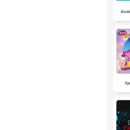
And
Sp