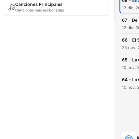
-
68
Eli
Canciones Principales
12 dic. 
Canciones más escuchadas
-
67
De 
12 dic. 
-
66
El 
25 nov. 
-
65
La 
10 nov. 
-
64
La 
10 nov. 