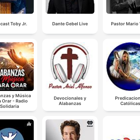
cast Toby Jr.
Dante Gebel Live
Pastor Mario
anzas y Música
Devocionales y
Predicacio
 Orar - Radio
Alabanzas
Católica
Solidaria