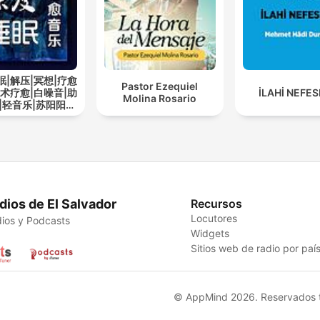
眠|解压|冥想|疗愈
Pastor Ezequiel
艺术疗愈|白噪音|助
İLAHİ NEFE
Molina Rosario
|轻音乐|苏阳阳频
道
dios de El Salvador
Recursos
Locutores
ios y Podcasts
Widgets
Sitios web de radio por paí
© AppMind 2026. Reservados t