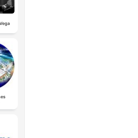
 Vega
nes
s