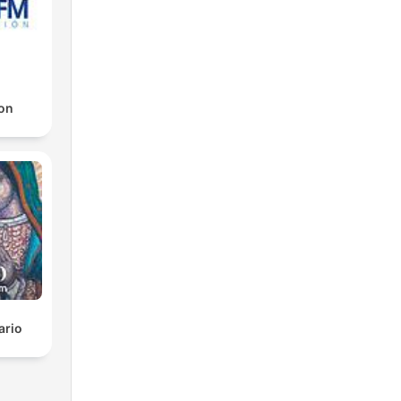
on
ario