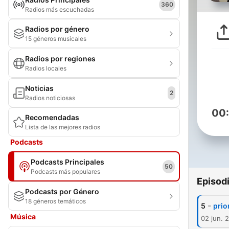
360
Radios más escuchadas
Radios por género
15 géneros musicales
Radios por regiones
Radios locales
Noticias
2
Radios noticiosas
00
Recomendadas
Lista de las mejores radios
Podcasts
Podcasts Principales
50
Podcasts más populares
Episod
Podcasts por Género
18 géneros temáticos
-
5
prio
Música
02 jun. 