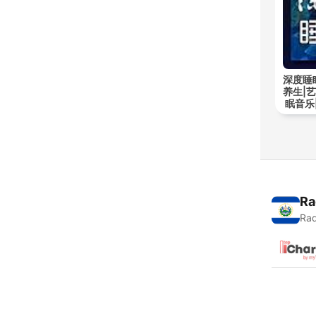
深度睡
养生|
眠音乐
Ra
Rad