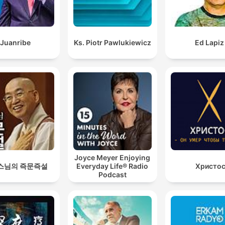
Juanribe
Ks. Piotr Pawlukiewicz
Ed Lapiz
Joyce Meyer Enjoying
스님의 즉문즉설
Everyday Life® Radio
Христо
Podcast