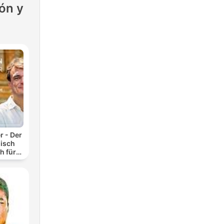
ón y
r - Der
isch
h für
n