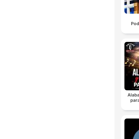
Pod
Alab
para