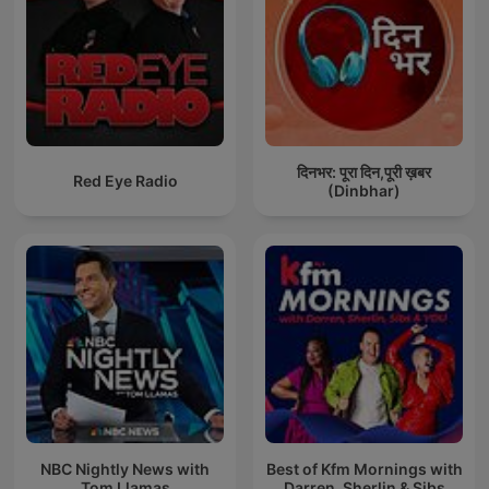
दिनभर: पूरा दिन,पूरी ख़बर
Red Eye Radio
(Dinbhar)
NBC Nightly News with
Best of Kfm Mornings with
Tom Llamas
Darren, Sherlin & Sibs