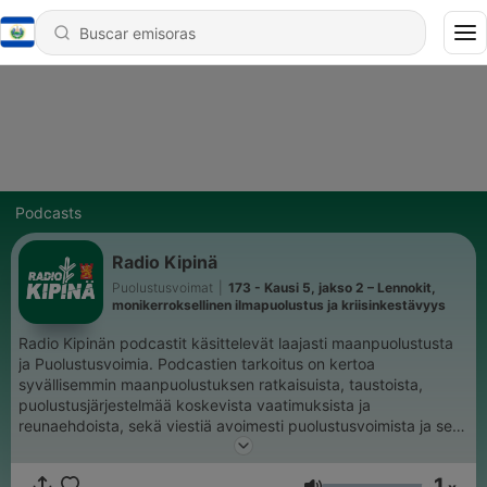
Podcasts
Radio Kipinä
Puolustusvoimat
|
173 - Kausi 5, jakso 2 – Lennokit,
monikerroksellinen ilmapuolustus ja kriisinkestävyys
Radio Kipinän podcastit käsittelevät laajasti maanpuolustusta
ja Puolustusvoimia. Podcastien tarkoitus on kertoa
syvällisemmin maanpuolustuksen ratkaisuista, taustoista,
puolustusjärjestelmää koskevista vaatimuksista ja
reunaehdoista, sekä viestiä avoimesti puolustusvoimista ja sen
toiminnasta. Podcasteissa esiintyvät Puolustusvoimien eri
alojen parhaat asiantuntijat. Aiheet käsittelevät muun muassa
1