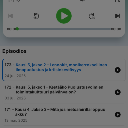
x
tekniikkaa, sotataitoa, puolustusjärjestelmää ja puolustuksen
Volumen
periaatteita. Kuulijat voivat ehdottaa palautejärjestelmän kautta
aiheita, jotka ovat juuri heille kiinnostavia.
00:00
00:00
Episodios
-
173
Kausi 5, jakso 2 – Lennokit, monikerroksellinen
ilmapuolustus ja kriisinkestävyys
24 jul. 2026
-
172
Kausi 5, jakso 1 – Kestääkö Puolustusvoimien
toimintakulttuuri päivänvalon?
03 jul. 2026
-
171
Kausi 4, Jakso 3 – Mitä jos metsäleirillä loppuu
akku?
13 mar. 2025