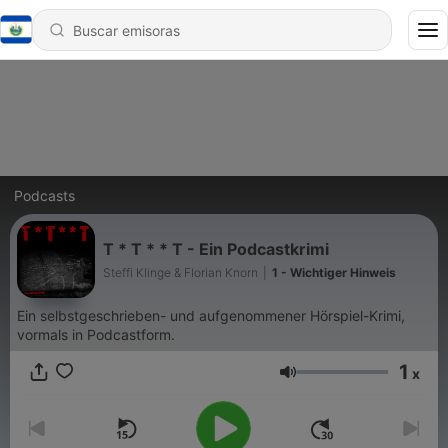
Podcasts
T * T * * T - Ein Podcastkrimi
Steffi Klinge & Florian Knorn
|
1 - Wichtiger Hinweis
Ein selbstgeschrieben- und aufgenommener Hörspiel-Krimi,
vormals in Podcastform.
1
x
Volumen