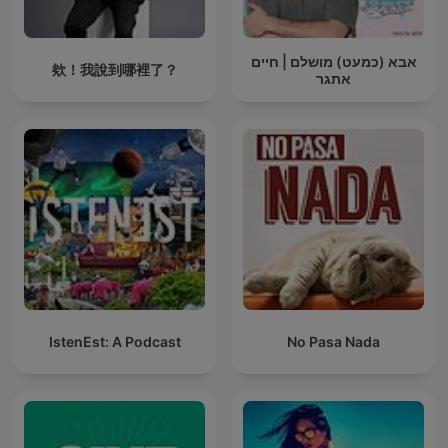
אבא (כמעט) מושלם | חיים
欸！我說到哪裡了？
אתגר
IstenEst: A Podcast
No Pasa Nada