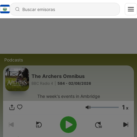
Podcasts
The Archers Omnibus
BBC Radio 4
|
584 - 02/08/2026
The week's events in Ambridge
1
x
Volumen