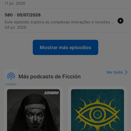
11 jul. 2026
-
580
05/07/2026
Este episódio explora as complexas interações e tensões entre os personagens de The Archers, abrangendo desde conflitos profissionais na recepção e novos projetos de cosméticos na Bridge Farm até crises de gestão na Home Farm após a saída de Adam. As tramas envolvem discussões sobre responsabilidades familiares, o uso de tecnologia para bebês e os impactos da seca em eventos rurais. Além dos dramas cotidianos e confrontos emocionais sobre o futuro e a responsabilidade, o episódio aborda preparativos para eventos sociais, como despedidas de solteira, e momentos de reflexão sobre a evolução dos relacionamentos e o peso das decisões de gestão no campo.
04 jul. 2026
Mostrar más episodios
Ver todo
Más podcasts de Ficción