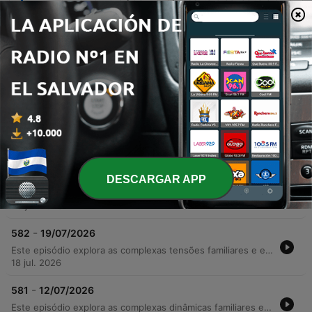
tom do seu programa de comédia histórica da
BBC.
Episodios
-
584
02/08/2026
Este episódio explora uma série de dramas interpessoais e mudanças comunitárias, centrando-se no impacto emocional da separação entre Harrison e Fallon, e as repercussões de outros términos, como o de Harrison e Pete. Através de diálogos intensos, abordamos desde traumas familiares profundos até tensões geradas por comportamentos difíceis na vila. A narrativa também acompanha transformações profissionais e rotinas domésticas, incluindo a renúncia de um chef e as preocupações com eventos comunitários. O episódio encerra com uma transição para o podcast 'You're Dead to Me', apresentando os temas da nova série de comédia histórica.
01 ago. 2026
-
583
26/07/2026
DESCARGAR APP
O episódio aborda planos de carreira e novos projetos comunitários, incluindo a gestão de um celeiro renovado por Elizabeth e os preparativos para o festival local. Entre discussões sobre taxas de entrada e fofocas da vila, temas familiares profundos emergem, revelando segredos sobre relacionamentos e possíveis desvios financeiros. A tensão escala com revelações sobre a negligência de Clive em relação ao pai idoso e conflitos gerados por mágoas do passado. O episódio encerra com reflexões sobre conexões profissionais e uma transição para casos paranormais.
25 jul. 2026
-
582
19/07/2026
Este episódio explora as complexas tensões familiares e emocionais em torno da revelação da gravidez de Kirsty. Entre discussões sobre o futuro da fazenda, o impacto de perdas gestacionais passadas e confrontos sobre segredos do passado, como o incidente de um berço escondido, a narrativa transita entre momentos de vulnerabilidade e reconciliação. A trama também aborda as dificuldades de lidar com traumas antigos e a busca por esperança, intercalando conversas cotidianas com investigações locais, como o ataque de cães na fazenda.
18 jul. 2026
-
581
12/07/2026
Este episódio explora as complexas dinâmicas familiares e comunitárias em torno da vida rural, desde o retorno inesperado de Chris à casa de sua família até as tensões sobre a partilha de bens da fazenda. Entre preparativos para o Borchester Show e competições de ferraria, os personagens enfrentam conflitos legais, disputas de herança e o peso de segredos do passado. A narrativa percorre desde momentos de nostalgia e descobertas no jardim até confrontos dramáticos envolvendo dívidas e chantagens. O episódio também destaca a importância da comunidade e os desafios de manter o legado da fazenda diante de pressões financeiras e mudanças geracionais.