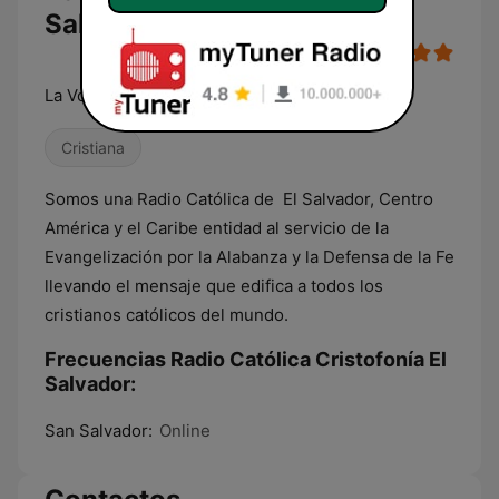
Salvador en vivo
La Voz de los Defensores de la Fe
Cristiana
Somos una Radio Católica de El Salvador, Centro
América y el Caribe entidad al servicio de la
Evangelización por la Alabanza y la Defensa de la Fe
llevando el mensaje que edifica a todos los
cristianos católicos del mundo.
Frecuencias Radio Católica Cristofonía El
Salvador:
San Salvador:
Online