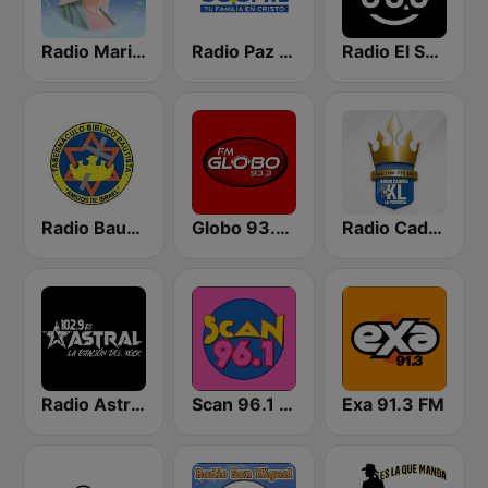
Radio Maria El Salvador
Radio Paz 88.5 FM
Radio El Salvador | 96.9 FM
Radio Bautista Global 89.7 FM
Globo 93.3 FM
Radio Cadena YSKL La Poderosa
Radio Astral 102.9 FM
Scan 96.1 FM
Exa 91.3 FM