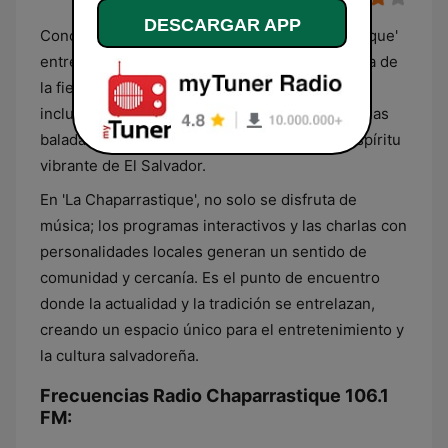
DESCARGAR APP
Conocida cariñosamente como 'La Chaparrastique'
entre los salvadoreños, esta emisora es el alma de
la fiesta en cada hogar. Su selección musical
incluye desde la salsa que invita a bailar hasta las
baladas que tocan el corazón, reflejando el espíritu
vibrante de El Salvador.
En 'La Chaparrastique', no solo se disfruta de
música; los programas interactivos y las charlas con
personalidades locales generan un sentido de
comunidad y cercanía. Es el punto de encuentro
donde la actualidad y la tradición se entrelazan,
creando un espacio único para el entretenimiento y
la cultura salvadoreña.
Frecuencias Radio Chaparrastique 106.1
FM: