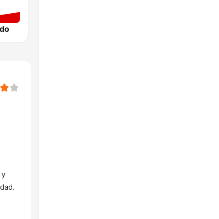
ndo
 y
idad.