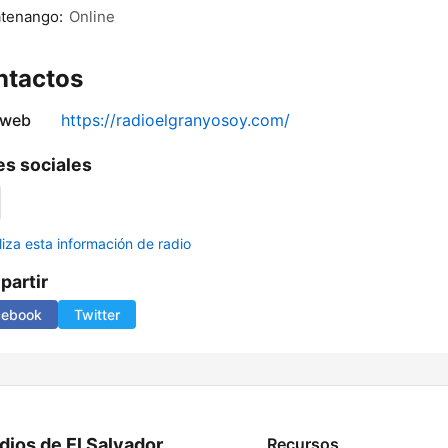
atenango:
Online
ntactos
 web
https://radioelgranyosoy.com/
s sociales
liza esta información de radio
artir
cebook
Twitter
dios de El Salvador
Recursos