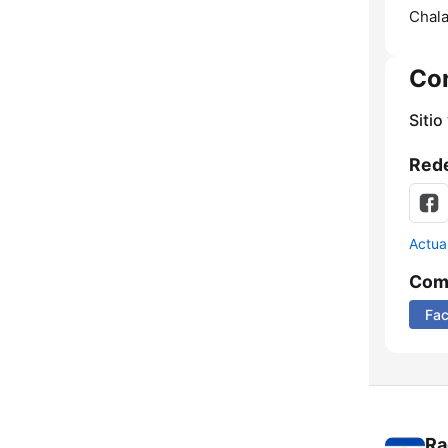
Chal
Co
Sitio
Rede
Actua
Comp
Fa
Ra