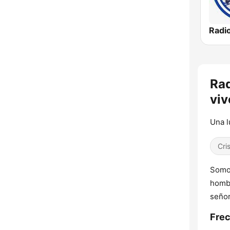
Rad
viv
Una l
Cri
Somos
hombr
señor
Frec